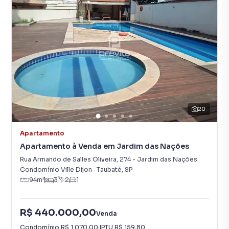
20
Apartamento
Apartamento à Venda em Jardim das Nações
Rua Armando de Salles Oliveira
,
274
-
Jardim das Nações
Condomínio Ville Dijon
·
Taubaté
,
SP
94
m²
3
2
1
R$ 440.000,00
Venda
Condomínio
R$ 1.070,00
·
IPTU
R$ 159,80