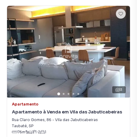
13
Apartamento
Apartamento à Venda em Vila das Jabuticabeiras
Rua Claro Gomes
,
86
-
Vila das Jabuticabeiras
Taubaté
,
SP
76
m²
1
2
1