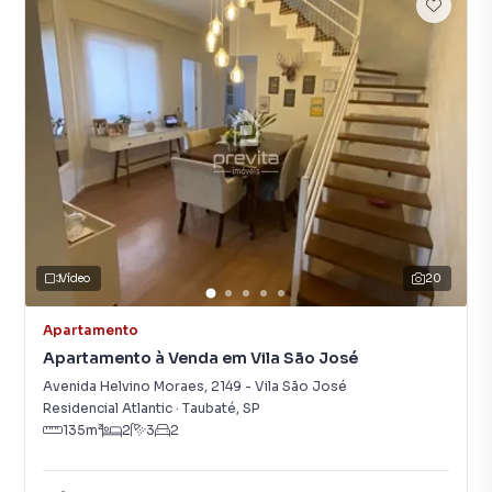
Vídeo
20
Apartamento
Apartamento à Venda em Vila São José
Avenida Helvino Moraes
,
2149
-
Vila São José
Residencial Atlantic
·
Taubaté
,
SP
135
m²
2
3
2