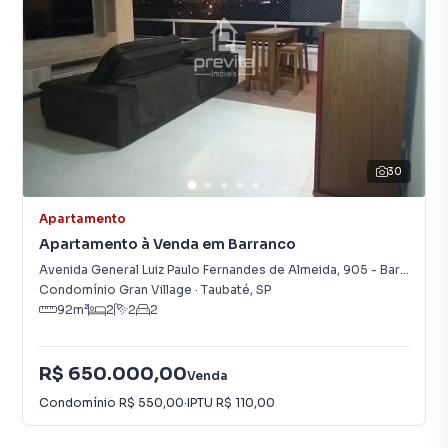
30
Apartamento
Apartamento à Venda em Barranco
Avenida General Luiz Paulo Fernandes de Almeida
,
905
-
Barranco
Condomínio Gran Village
·
Taubaté
,
SP
92
m²
2
2
2
R$ 650.000,00
Venda
Condomínio
R$ 550,00
·
IPTU
R$ 110,00