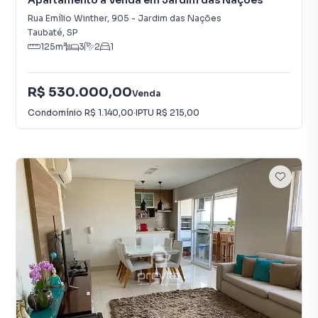
Apartamento à Venda em Jardim das Nações
Rua Emílio Winther
,
905
-
Jardim das Nações
Taubaté
,
SP
125
m²
3
2
1
R$ 530.000,00
Venda
Condomínio
R$ 1.140,00
·
IPTU
R$ 215,00