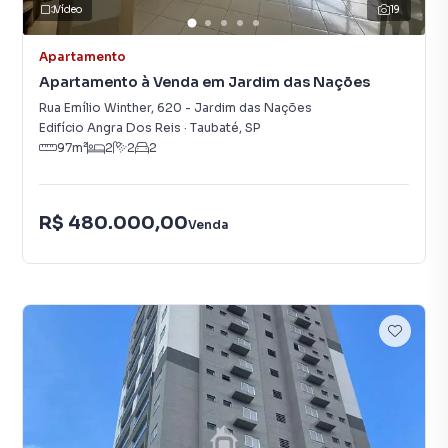
Vídeo
19
Apartamento
Apartamento à Venda em Jardim das Nações
Rua Emílio Winther
,
620
-
Jardim das Nações
Edifício Angra Dos Reis
·
Taubaté
,
SP
97
m²
2
2
2
R$ 480.000,00
Venda