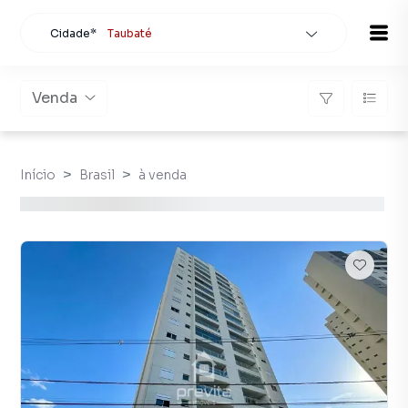
Cidade*
Taubaté
Todas as cidades
Localidade
Taubaté
Venda
Buscar
Início
Brasil
à venda