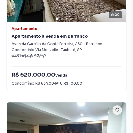
20
Apartamento
Apartamento à Venda em Barranco
Avenida Garcilio da Costa Ferreira
,
250
-
Barranco
Condomínio Via Nouvelle
·
Taubaté
,
SP
91
m²
3
3
2
R$ 620.000,00
Venda
Condomínio
R$ 634,00
·
IPTU
R$ 100,00