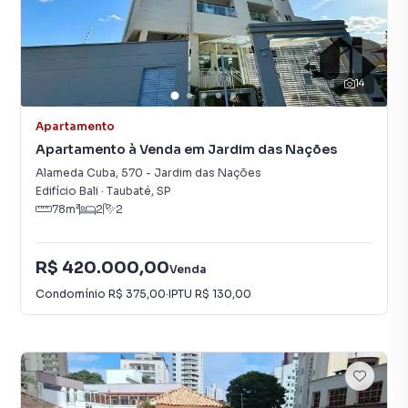
14
Apartamento
Apartamento à Venda em Jardim das Nações
Alameda Cuba
,
570
-
Jardim das Nações
Edifício Bali
·
Taubaté
,
SP
78
m²
2
2
R$ 420.000,00
Venda
Condomínio
R$ 375,00
·
IPTU
R$ 130,00