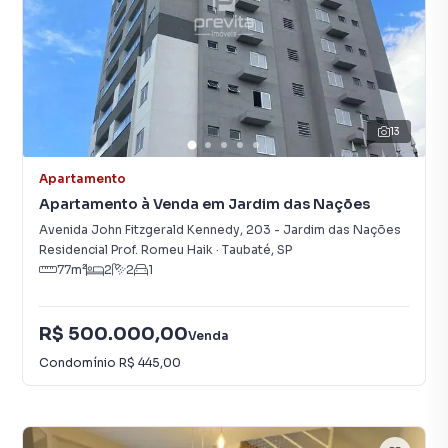
13
Apartamento
Apartamento à Venda em Jardim das Nações
Avenida John Fitzgerald Kennedy
,
203
-
Jardim das Nações
Residencial Prof. Romeu Haik
·
Taubaté
,
SP
77
m²
2
2
1
R$ 500.000,00
Venda
Condomínio
R$ 445,00