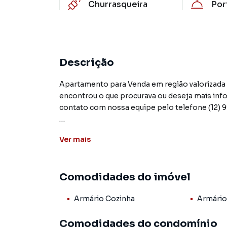
Churrasqueira
Por
Descrição
Apartamento para Venda em região valorizada
encontrou o que procurava ou deseja mais i
contato com nossa equipe pelo telefone (12) 
A Previta Imóveis tem mais opções de apartam
Ver
mais
terrenos, lojas e barracões para venda ou l
lançamentos na planta em Jardim das Nações e
milhares de ofertas para encontrar o imóvel q
Comodidades do imóvel
Negocie seu imóvel de forma totalmente online
Armário Cozinha
Armário
você consegue comprar ou alugar um imóvel 
praticidade de fazer tudo online, direto do 
Comodidades do condomínio
inovadoras para simplificar a relação de prop