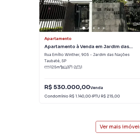
4
Apartamento
Apartamento à Venda em Jardim das
Nações
Rua Emílio Winther
,
905
-
Jardim das Nações
Taubaté
,
SP
125
m²
3
2
1
R$ 530.000,00
Venda
Condomínio
R$ 1.140,00
·
IPTU
R$ 215,00
Ver mais imóve