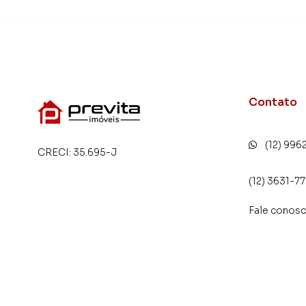
Contato
(12) 996
CRECI:
35.695-J
(12) 3631-7
Fale conos