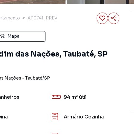
artamento
AP0741_PREV
Mapa
dim das Nações, Taubaté, SP
as Nações
-
Taubaté
/
SP
anheiros
94 m²
útil
cina
Armário Cozinha