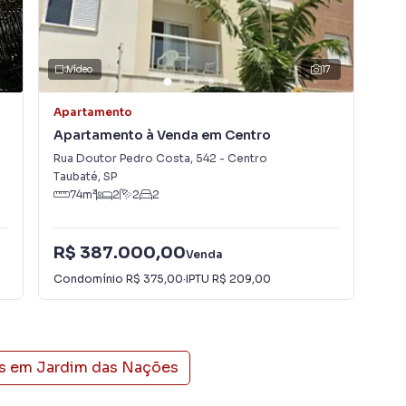
1
Vídeo
17
V
Apartamento
Apa
Apartamento à Venda em Centro
Ap
Na
Rua Doutor Pedro Costa
,
542
-
Centro
Rua
Taubaté
,
SP
Edi
74
m²
2
2
2
R$ 387.000,00
Venda
R$
Condomínio
R$ 375,00
·
IPTU
R$ 209,00
is em
Jardim das Nações