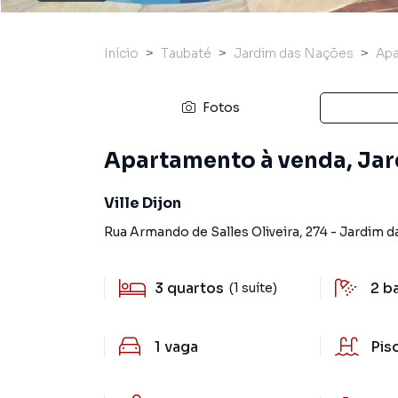
Início
Taubaté
Jardim das Nações
Ap
Fotos
Apartamento à venda, Jar
Ville Dijon
Rua Armando de Salles Oliveira
,
274
-
Jardim d
3
quartos
2
b
(1 suíte)
1
vaga
Pis