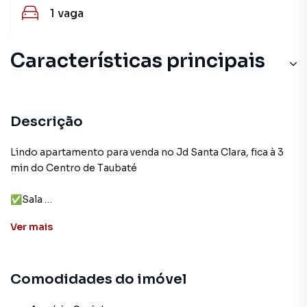
1
vaga
Características principais
Descrição
Lindo apartamento para venda no Jd Santa Clara, fica à 3
min do Centro de Taubaté
✅Sala
✅Cozinha (planejado)
Ver
mais
✅Lavanderia (planejado)
✅02 dormitórios
➡️Sendo 1 suíte (planejado)
Comodidades do imóvel
✅01 banheiro social
✅Metragem : 57m²