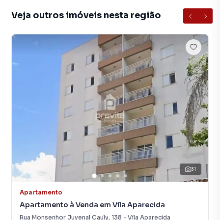
Jardim Santa Clara, em Taubaté. Não encontrou o que
Veja outros imóveis nesta região
procurava ou deseja mais informações sobre
Apartamento em Taubaté? Entre em contato com nossa
equipe pelo telefone (12) 99627-0879.
A Previta Imóveis tem mais opções de apartamentos,
casas residenciais e comerciais, sobrados, terrenos, lojas
e barracões para venda ou locação, além de
empreendimentos em construção ou lançamentos na
planta em Jardim Santa Clara e em outras regiões de
Taubaté. Aqui você encontra milhares de ofertas para
encontrar o imóvel que mais combina com seu estilo de
vida.
Negocie seu imóvel de forma totalmente online, com
31
segurança e tranquilidade. Na Previta Imóveis você
consegue comprar ou alugar um imóvel em Taubaté
Apartamento
mesmo não estando na cidade e com a praticidade de
Apartamento à Venda em Vila Aparecida
fazer tudo online, direto do seu computador ou
Rua Monsenhor Juvenal Cauly
,
138
-
Vila Aparecida