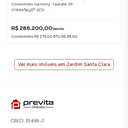
smartphone. Nós criamos soluções inovadoras para
Condomínio Harmony
·
Taubaté
,
SP
simplificar a relação de proprietários, inquilinos e
64
m²
2
2
1
compradores com o mercado imobiliário.
R$ 286.200,00
Anuncie seu imóvel! É fácil, rápido e gratuito! A Previta
Venda
Imóveis é uma imobiliária digital com imóveis em diversas
Condomínio
R$ 279,00
·
IPTU
R$ 88,00
cidades do Brasil, incluindo Taubaté.
Na Previta Imóveis você consegue vender ou alugar seu
imóvel muito mais rápido do que em imobiliárias
Ver mais imóveis em
Jardim Santa Clara
tradicionais. Já vendemos e locamos diversos imóveis em
Taubaté, especialmente em Jardim Santa Clara. Isso
porque temos uma equipe de marketing digital focada em
produzir campanhas específicas para Taubaté, o que
aumenta muito o número de contatos interessados e
tendo como consequência uma maior chance de vender ou
alugar seu imóvel mais rápido. Contamos também com um
time de programadores, corretores treinados e uma
central de atendimento preparada para atender
CRECI:
35.695-J
proprietários e inquilinos.