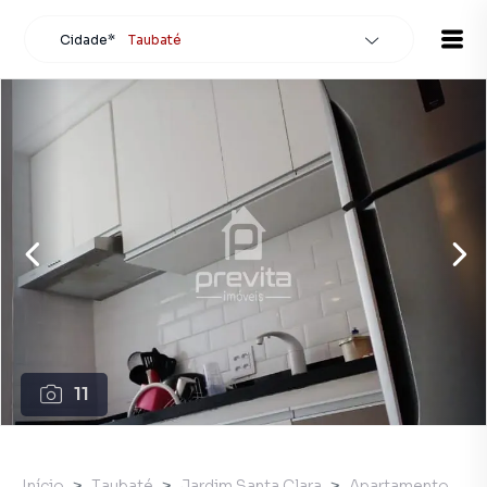
Cidade*
Taubaté
Todas as cidades
Localidade
Taubaté
Buscar
11
Início
Taubaté
Jardim Santa Clara
Apartamento