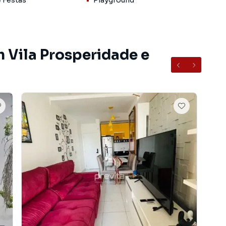
e Festas
Playground
o lar!
m Vila Prosperidade e
do bairro Vila Prosperidade, em Taubaté. Não
nformações sobre Apartamento em Taubaté? Entre em
99627-0879.
entos, casas residenciais e comerciais, sobrados,
ocação, além de empreendimentos em construção ou
 em outras regiões de Taubaté. Aqui você encontra
ue mais combina com seu estilo de vida.
, com segurança e tranquilidade. Na Previta Imóveis
em Taubaté mesmo não estando na cidade e com a
seu computador ou smartphone. Nós criamos soluções
rietários, inquilinos e compradores com o mercado