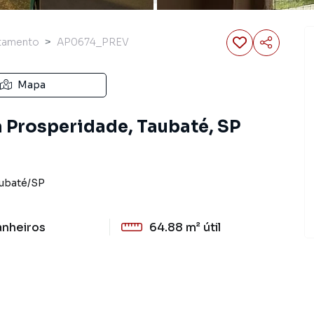
tamento
AP0674_PREV
Mapa
 Prosperidade, Taubaté, SP
ubaté
/
SP
anheiros
64.88 m²
útil