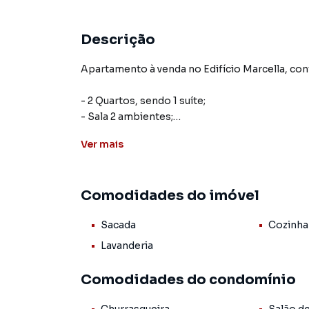
Descrição
Apartamento à venda no Edifício Marcella, co
- 2 Quartos, sendo 1 suíte;
- Sala 2 ambientes;
- Sacada;
Ver
mais
- Cozinha;
- Lavanderia;
- 1 Vaga de garagem coberta;
Comodidades do imóvel
O Condomínio conta com:
Sacada
Cozinha
- Portaria remota 24hrs;
Lavanderia
- Salão de festas;
- Playground;
Comodidades do condomínio
- Quiosque com churrasqueira;