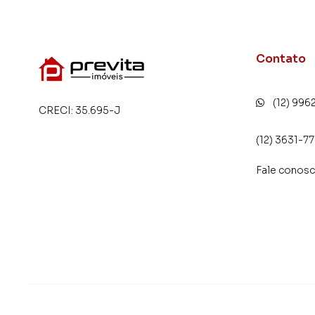
Contato
(12) 996
CRECI:
35.695-J
(12) 3631-7
Fale conos