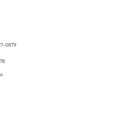
27-0879
778
co