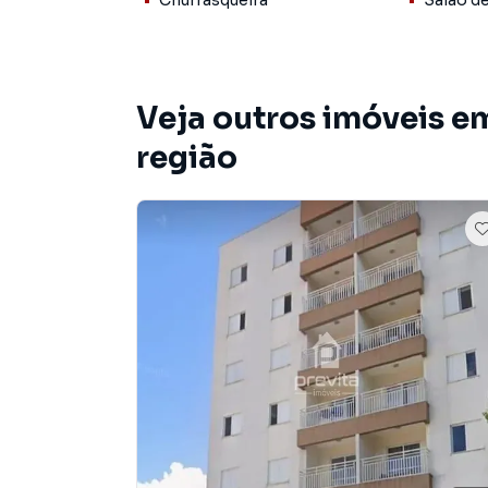
Churrasqueira
Salão d
Agende sua visita e venha conhecer seu próxim
(12) 99627-0879
27/11
Veja outros imóveis e
região
Apartamento para Venda em região valorizada 
encontrou o que procurava ou deseja mais i
contato com nossa equipe pelo telefone (12) 
A Previta Imóveis tem mais opções de apartam
terrenos, lojas e barracões para venda ou l
lançamentos na planta em Vila Prosperidade e
milhares de ofertas para encontrar o imóvel q
Negocie seu imóvel de forma totalmente online
você consegue comprar ou alugar um imóvel 
praticidade de fazer tudo online, direto do 
inovadoras para simplificar a relação de prop