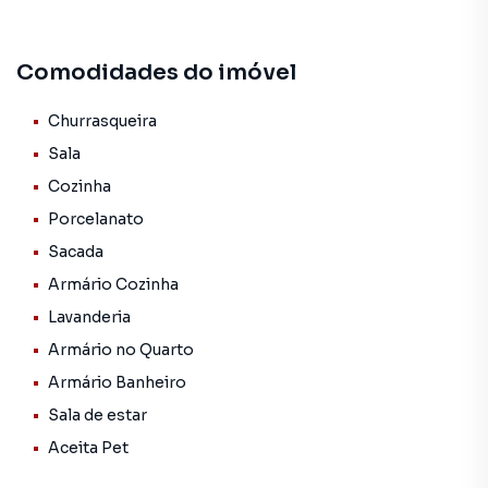
- 3 quartos, sendo 1 suíte.
Comodidades do imóvel
- Banheiro com acesso aos 2 quartos no pavimento
superior
- Lavabo
Churrasqueira
- Ampla cozinha
Sala
- Churrasqueira
Cozinha
- Área de serviço
Porcelanato
- Quintal
- 2 vagas de garagem
Sacada
Armário Cozinha
Condomínio conta com a estrutura de
Lavanderia
- 2 piscinas (adulto e infantil)
- Academia
Armário no Quarto
- Salão de festas
Armário Banheiro
- Quadra
Sala de estar
- Área Pet
- Playground
Aceita Pet