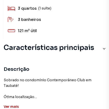
3
quartos
(1 suíte)
3
banheiros
121 m²
útil
Características principais
Descrição
Sobrado no condomínio Contemporâneo Club em
Taubaté!
Ótima localização
Ver
mais
Casa conta com: