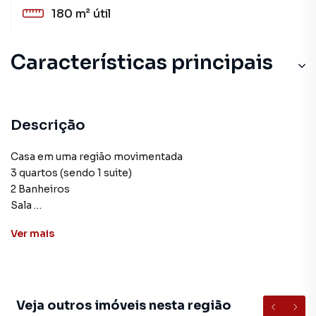
180 m²
útil
Características principais
Descrição
Casa em uma região movimentada
3 quartos (sendo 1 suite)
2 Banheiros
Sala
Cozinha
Ver
mais
No fundo conta com uma edícula, tudo registrado em
matricula
aceita financiamento.
Veja outros imóveis nesta região