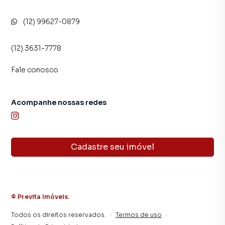
produzir campanhas específicas para Taubaté, o que
aumenta muito o número de contatos interessados e
(12) 99627-0879
tendo como consequência uma maior chance de vender ou
alugar seu imóvel mais rápido. Contamos também com um
(12) 3631-7778
time de programadores, corretores treinados e uma
central de atendimento preparada para atender
Fale conosco
proprietários e inquilinos.
Acompanhe nossas redes
Cadastre seu imóvel
©
Previta Imóveis
.
Todos os direitos reservados.
·
Termos de uso
·