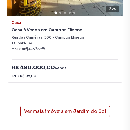
campanhas específicas para Taubaté, o que aumenta muito
20
o número de contatos interessados e tendo como
consequência uma maior chance de vender ou alugar seu
imóvel mais rápido. Contamos também com um time de
Casa
programadores, corretores treinados e uma central de
Casa à Venda em Campos Elíseos
atendimento preparada para atender proprietários e
Rua das Camélias
,
300
-
Campos Elíseos
inquilinos.
Taubaté
,
SP
170
m²
3
2
2
R$ 480.000,00
Venda
IPTU
R$ 98,00
Ver mais imóveis em
Jardim do Sol