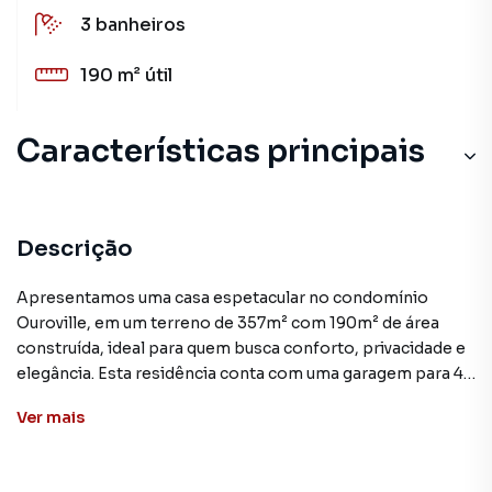
3
banheiros
190 m²
útil
Características principais
Descrição
Apresentamos uma casa espetacular no condomínio
Ouroville, em um terreno de 357m² com 190m² de área
construída, ideal para quem busca conforto, privacidade e
elegância. Esta residência conta com uma garagem para 4
carros, sendo 2 vagas cobertas e 2 na rampa. Ao entrar,
Ver
mais
você encontra uma sala com dois ambientes e pé-direito
alto, proporcionando amplitude e sofisticação.