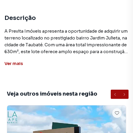
Descrição
A Previta Imóveis apresenta a oportunidade de adquirir um
terreno localizado no prestigiado bairro Jardim Julieta, na
cidade de Taubaté. Com uma área total impressionante de
630m², este lote oferece amplo espaço para a construção
do lar dos seus sonhos.
Ver
mais
Situado no condomínio Campos do Conde Taubaté, este
terreno possui uma ótima localização, próximo a diversas
comodidades e serviços essenciais. A região oferece
infraestrutura completa, com fácil acesso a escolas,
Veja outros imóveis nesta região
hospitais, comércio e vias de transporte, proporcionando
uma qualidade de vida excepcional.
O valor de venda deste terreno é de R$ 234.000, uma
excelente oportunidade de investimento. Com essa ampla