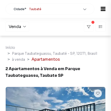
Cidade*
Taubaté
Todas as cidades
Localidade
Taubaté
Venda
Buscar
Início
Parque Taubateguassu, Taubaté - SP, 12071, Brasil
Apartamentos
à venda
2 Apartamentos à Venda em Parque
Taubateguassu, Taubate SP