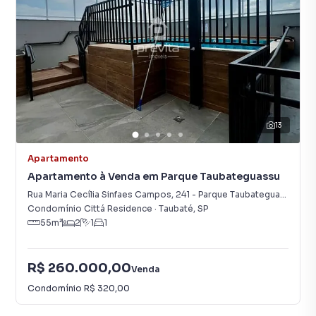
13
Apartamento
Apartamento à Venda em Parque Taubateguassu
Rua Maria Cecília Sinfaes Campos
,
241
-
Parque Taubateguassu
Condomínio Cittá Residence
·
Taubaté
,
SP
55
m²
2
1
1
R$ 260.000,00
Venda
Condomínio
R$ 320,00