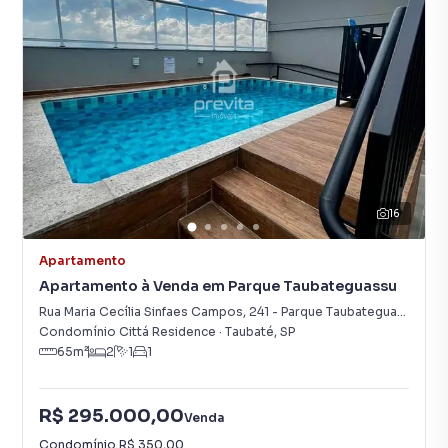
16
Apartamento
Apartamento à Venda em Parque Taubateguassu
Rua Maria Cecília Sinfaes Campos
,
241
-
Parque Taubateguassu
Condomínio Cittá Residence
·
Taubaté
,
SP
65
m²
2
1
1
R$ 295.000,00
Venda
Condomínio
R$ 350,00