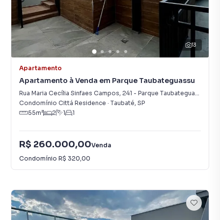
13
Apartamento
Apartamento à Venda em Parque Taubateguassu
Rua Maria Cecília Sinfaes Campos
,
241
-
Parque Taubateguassu
Condomínio Cittá Residence
·
Taubaté
,
SP
55
m²
2
1
1
R$ 260.000,00
Venda
Condomínio
R$ 320,00