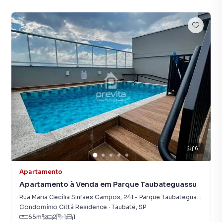
16
Apartamento
Apartamento à Venda em Parque Taubateguassu
Rua Maria Cecília Sinfaes Campos
,
241
-
Parque Taubateguassu
Condomínio Cittá Residence
·
Taubaté
,
SP
65
m²
2
1
1