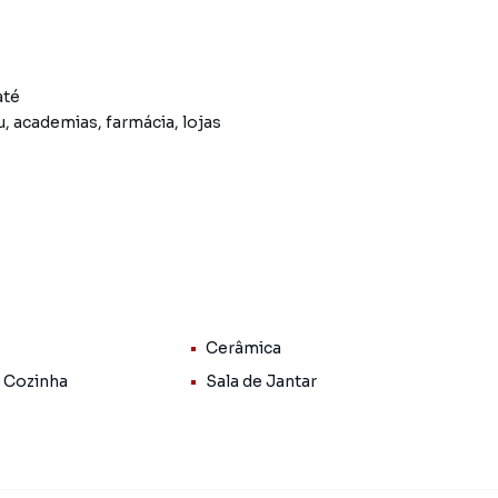
até
u, academias, farmácia, lojas
.
Cerâmica
 Cozinha
Sala de Jantar
a do bairro Centro, em Taubaté. Não encontrou o que
 Apartamento em Taubaté? Entre em contato com nossa