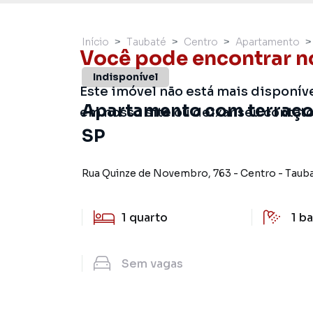
Início
Taubaté
Centro
Apartamento
Você pode encontrar n
Indisponível
Este imóvel não está mais disponív
Apartamento com terraço 
em nosso site ou deixar seu contat
SP
Rua Quinze de Novembro
,
763
-
Centro
-
Taub
1
quarto
1
ba
Sem
vagas