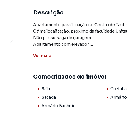
Descrição
Apartamento para locação no Centro de Taub
Ótima localização, próximo da faculdade Unita
Não possui vaga de garagem
Apartamento com elevador
Localizado na rua XV de Novembro
Ver
mais
Valor de R$ 1.300 já incluso Condomínio e IPTU
Comodidades do imóvel
Agende sua visita!
(12) 99627-0879
Sala
Cozinha
Sacada
Armário
Apartamento para Aluguel em região valorizad
Armário Banheiro
procurava ou deseja mais informações sobre
equipe pelo telefone (12) 99627-0879.