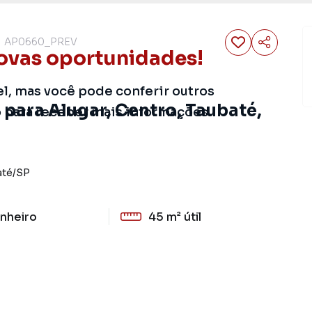
AP0660_PREV
ovas oportunidades!
el, mas você pode conferir outros
para Alugar, Centro, Taubaté,
o para receber mais informações.
até
/
SP
nheiro
45 m²
útil