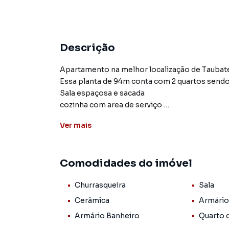
Descrição
Apartamento na melhor localização de Taubaté
Essa planta de 94m conta com 2 quartos sendo 
Sala espaçosa e sacada
cozinha com area de serviço
Predio possui elevador
Ver
mais
2 vagas de garagem coberta
condomínio com uma ampla area verde
Comodidades do imóvel
Churrasqueira
Sala
Apartamento para Venda em região valorizada
encontrou o que procurava ou deseja mais i
Cerâmica
Armário
contato com nossa equipe pelo telefone (12) 
Armário Banheiro
Quarto 