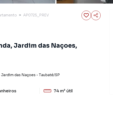
artamento
AP0725_PREV
nda, Jardim das Naçoes,
-
Jardim das Naçoes
-
Taubaté
/
SP
anheiros
74 m²
útil