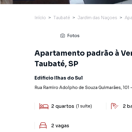
Início
Taubaté
Jardim das Naçoes
Ap
Fotos
Apartamento padrão à Ve
Taubaté, SP
Edificio Ilhas do Sul
Rua Ramiro Adolpho de Souza Guimarães
,
101
2
quartos
2
b
(1 suíte)
2
vagas