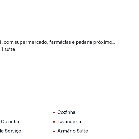
, com supermercado, farmácias e padaria próximo...
1 suite
Cozinha
 do bairro Jardim das Naçoes, em Taubaté. Não
nformações sobre Apartamento em Taubaté? Entre em
 Cozinha
Lavanderia
99627-0879.
de Serviço
Armário Suíte