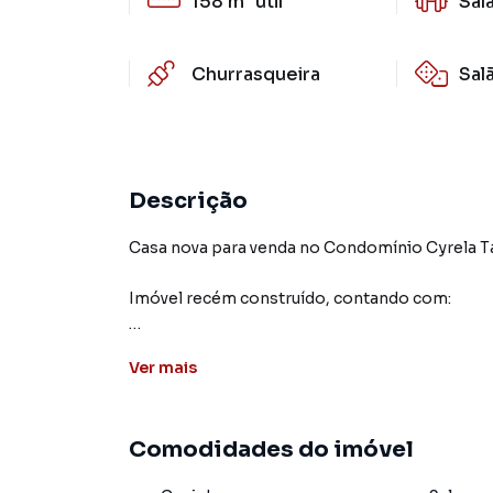
158 m²
útil
Sal
Churrasqueira
Sal
Descrição
Casa nova para venda no Condomínio Cyrela T
Imóvel recém construído, contando com:
- 3 Suítes, sendo 1 Master;
Ver
mais
- Escritório;
- Sala 2 ambientes;
- Cozinha no conceito aberto, com ilha;
Comodidades do imóvel
- Lavabo;
- Área Gourmet com churrasqueira.