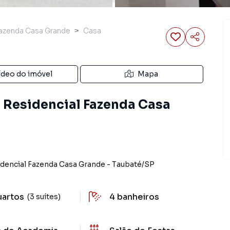
azenda Casa Grande
Casa
ídeo do imóvel
Mapa
 Residencial Fazenda Casa
dencial Fazenda Casa Grande
-
Taubaté
/
SP
uartos
4
banheiros
(3 suítes)