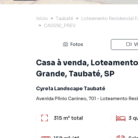
Início
Taubaté
Loteamento Residencial F
CA0592_PREV
Fotos
V
Casa à venda, Loteamento
Grande, Taubaté, SP
Cyrela Landscape Taubaté
Avenida Plínio Canineo
,
701
-
Loteamento Resi
315 m²
total
3
q