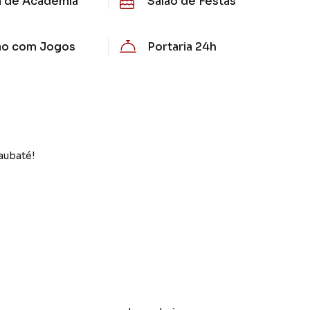
a de Academia
Salão de Festas
ão com Jogos
Portaria 24h
aubaté!