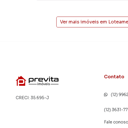
estilo de vida.
Negocie seu imóvel de forma totalmente online
Ver mais imóveis em
Loteame
você consegue comprar ou alugar um imóvel 
praticidade de fazer tudo online, direto do 
inovadoras para simplificar a relação de prop
imobiliário.
Anuncie seu imóvel! É fácil, rápido e gratuito! 
em diversas cidades do Brasil, incluindo Taubat
Na Previta Imóveis você consegue vender ou a
Contato
imobiliárias tradicionais. Já vendemos e loc
Loteamento Residencial Fazenda Casa Grande. 
focada em produzir campanhas específicas pa
(12) 996
CRECI:
35.695-J
interessados e tendo como consequência uma 
rápido. Contamos também com um time de pro
(12) 3631-7
atendimento preparada para atender proprietár
Fale conos