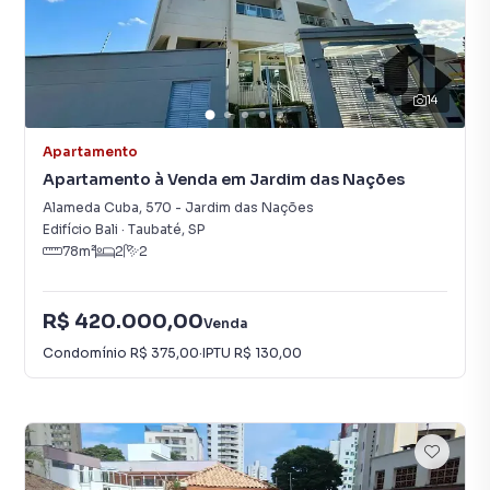
14
Apartamento
Apartamento à Venda em Jardim das Nações
Alameda Cuba
,
570
-
Jardim das Nações
Edifício Bali
·
Taubaté
,
SP
78
m²
2
2
R$ 420.000,00
Venda
Condomínio
R$ 375,00
·
IPTU
R$ 130,00