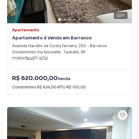
20
Apartamento
Apartamento à Venda em Barranco
Avenida Garcilio da Costa Ferreira
,
250
-
Barranco
Condomínio Via Nouvelle
·
Taubaté
,
SP
91
m²
3
3
2
R$ 620.000,00
Venda
Condomínio
R$ 634,00
·
IPTU
R$ 100,00