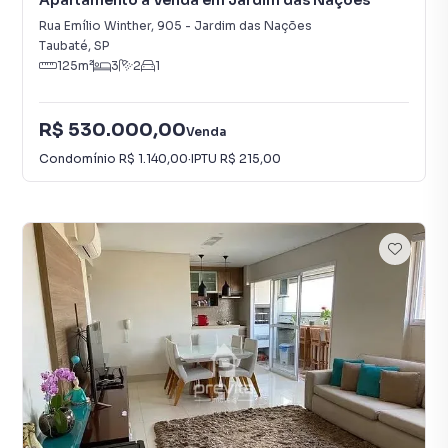
Apartamento à Venda em Jardim das Nações
Rua Emílio Winther
,
905
-
Jardim das Nações
Taubaté
,
SP
125
m²
3
2
1
R$ 530.000,00
Venda
Condomínio
R$ 1.140,00
·
IPTU
R$ 215,00