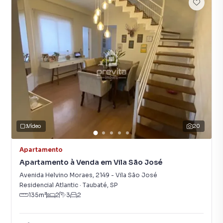
Vídeo
20
Apartamento
Apartamento à Venda em Vila São José
Avenida Helvino Moraes
,
2149
-
Vila São José
Residencial Atlantic
·
Taubaté
,
SP
135
m²
2
3
2