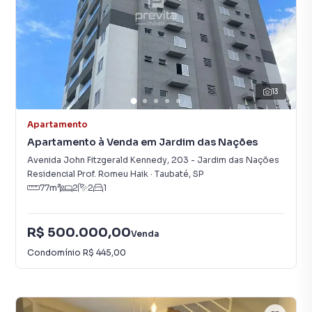
13
Apartamento
Apartamento à Venda em Jardim das Nações
Avenida John Fitzgerald Kennedy
,
203
-
Jardim das Nações
Residencial Prof. Romeu Haik
·
Taubaté
,
SP
77
m²
2
2
1
R$ 500.000,00
Venda
Condomínio
R$ 445,00