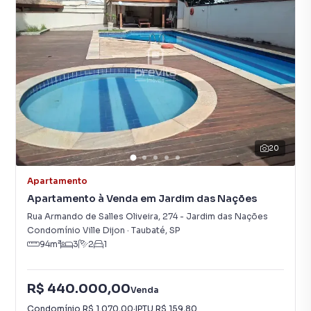
20
Apartamento
Apartamento à Venda em Jardim das Nações
Rua Armando de Salles Oliveira
,
274
-
Jardim das Nações
Condomínio Ville Dijon
·
Taubaté
,
SP
94
m²
3
2
1
R$ 440.000,00
Venda
Condomínio
R$ 1.070,00
·
IPTU
R$ 159,80