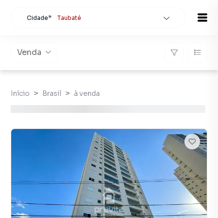
Cidade*
Taubaté
Todas as cidades
Localidade
Taubaté
Venda
Buscar
Início
Brasil
à venda