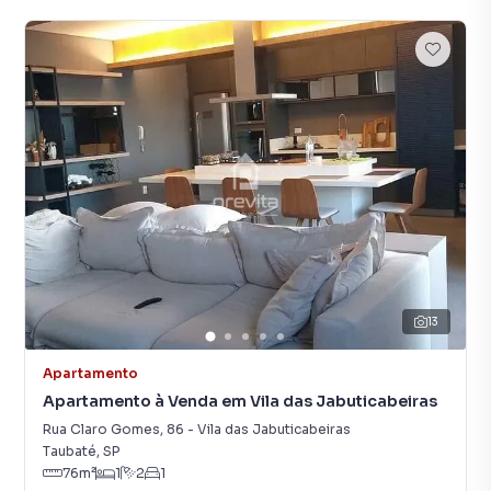
13
Apartamento
Apartamento à Venda em Vila das Jabuticabeiras
Rua Claro Gomes
,
86
-
Vila das Jabuticabeiras
Taubaté
,
SP
76
m²
1
2
1