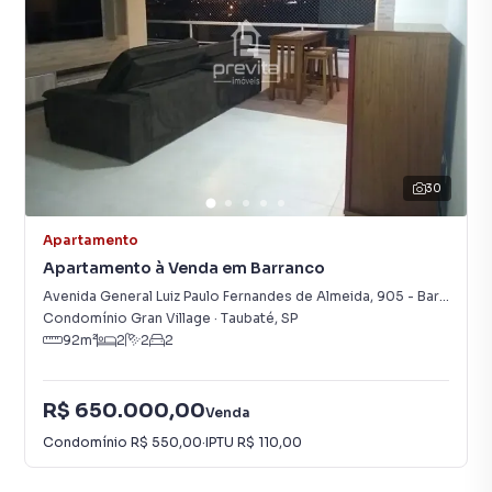
30
Apartamento
Apartamento à Venda em Barranco
Avenida General Luiz Paulo Fernandes de Almeida
,
905
-
Barranco
Condomínio Gran Village
·
Taubaté
,
SP
92
m²
2
2
2
R$ 650.000,00
Venda
Condomínio
R$ 550,00
·
IPTU
R$ 110,00