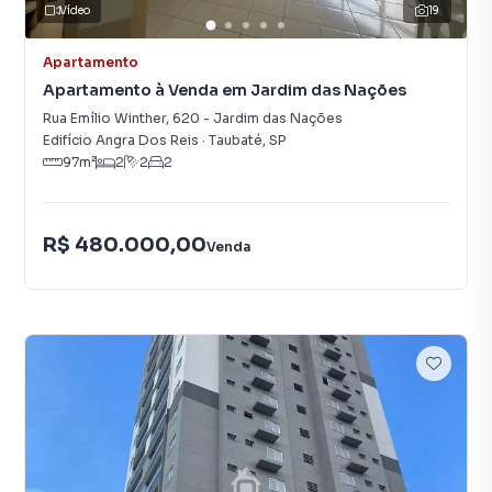
Vídeo
19
Apartamento
Apartamento à Venda em Jardim das Nações
Rua Emílio Winther
,
620
-
Jardim das Nações
Edifício Angra Dos Reis
·
Taubaté
,
SP
97
m²
2
2
2
R$ 480.000,00
Venda