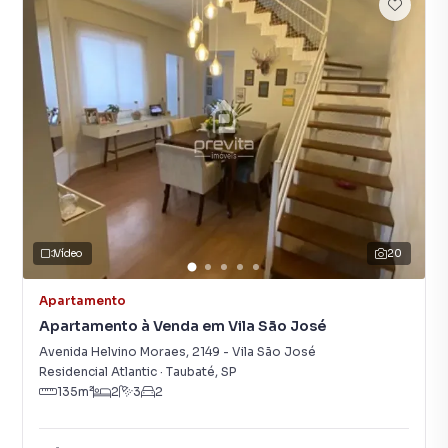
Vídeo
20
Apartamento
Apartamento à Venda em Vila São José
Avenida Helvino Moraes
,
2149
-
Vila São José
Residencial Atlantic
·
Taubaté
,
SP
135
m²
2
3
2