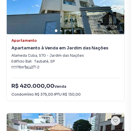
14
Apartamento
Apartamento à Venda em Jardim das Nações
Alameda Cuba
,
570
-
Jardim das Nações
Edifício Bali
·
Taubaté
,
SP
78
m²
2
2
R$ 420.000,00
Venda
Condomínio
R$ 375,00
·
IPTU
R$ 130,00