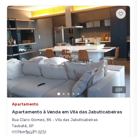
13
Apartamento
Apartamento à Venda em Vila das Jabuticabeiras
Rua Claro Gomes
,
86
-
Vila das Jabuticabeiras
Taubaté
,
SP
76
m²
1
2
1