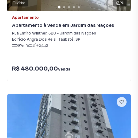
Vídeo
19
Apartamento
Apartamento à Venda em Jardim das Nações
Rua Emílio Winther
,
620
-
Jardim das Nações
Edifício Angra Dos Reis
·
Taubaté
,
SP
97
m²
2
2
2
R$ 480.000,00
Venda