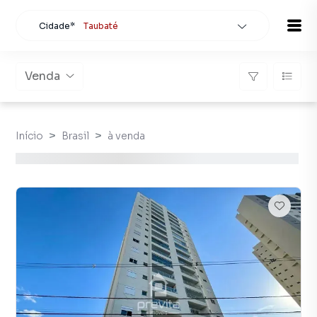
Cidade*
Taubaté
Todas as cidades
Localidade
Taubaté
Venda
Buscar
Início
Brasil
à venda