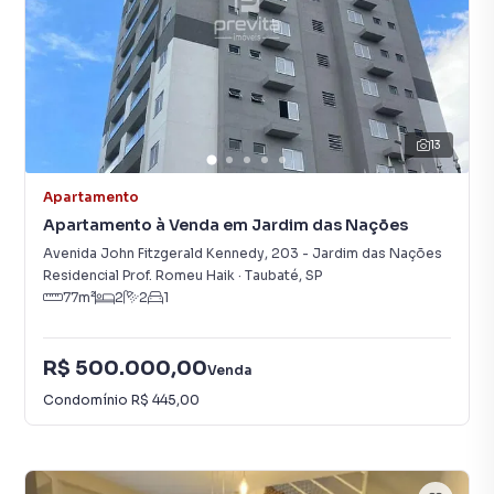
13
Apartamento
Apartamento à Venda em Jardim das Nações
Avenida John Fitzgerald Kennedy
,
203
-
Jardim das Nações
Residencial Prof. Romeu Haik
·
Taubaté
,
SP
77
m²
2
2
1
R$ 500.000,00
Venda
Condomínio
R$ 445,00