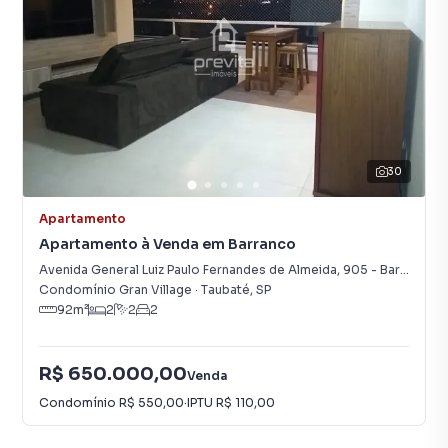
30
Apartamento
Apartamento à Venda em Barranco
Avenida General Luiz Paulo Fernandes de Almeida
,
905
-
Barranco
Condomínio Gran Village
·
Taubaté
,
SP
92
m²
2
2
2
R$ 650.000,00
Venda
Condomínio
R$ 550,00
·
IPTU
R$ 110,00