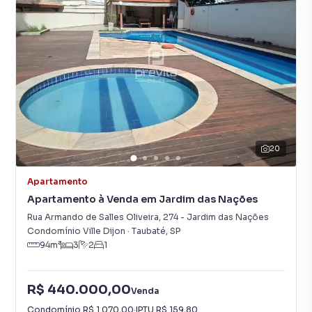
20
Apartamento
Apartamento à Venda em Jardim das Nações
Rua Armando de Salles Oliveira
,
274
-
Jardim das Nações
Condomínio Ville Dijon
·
Taubaté
,
SP
94
m²
3
2
1
R$ 440.000,00
Venda
Condomínio
R$ 1.070,00
·
IPTU
R$ 159,80