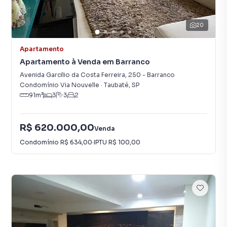
20
Apartamento
Apartamento à Venda em Barranco
Avenida Garcilio da Costa Ferreira
,
250
-
Barranco
Condomínio Via Nouvelle
·
Taubaté
,
SP
91
m²
3
3
2
R$ 620.000,00
Venda
Condomínio
R$ 634,00
·
IPTU
R$ 100,00