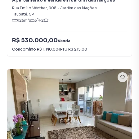
Apartamento à Venda em Jardim das Nações
Rua Emílio Winther
,
905
-
Jardim das Nações
Taubaté
,
SP
125
m²
3
2
1
R$ 530.000,00
Venda
Condomínio
R$ 1.140,00
·
IPTU
R$ 215,00