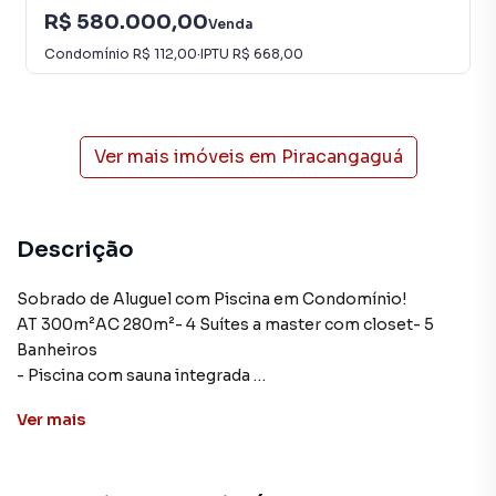
R$ 580.000,00
Venda
Condomínio
R$ 112,00
·
IPTU
R$ 668,00
Ver mais imóveis em
Piracangaguá
Descrição
Sobrado de Aluguel com Piscina em Condomínio!
AT 300m²AC 280m²- 4 Suítes a master com closet- 5
Banheiros
- Piscina com sauna integrada
- Escritório mobiliado
Ver
mais
- ⁠Sala de Estar
- ⁠Sala de Jantar
A casa possui: Energia solar (16 placas 800 Kvw) boiler, 5