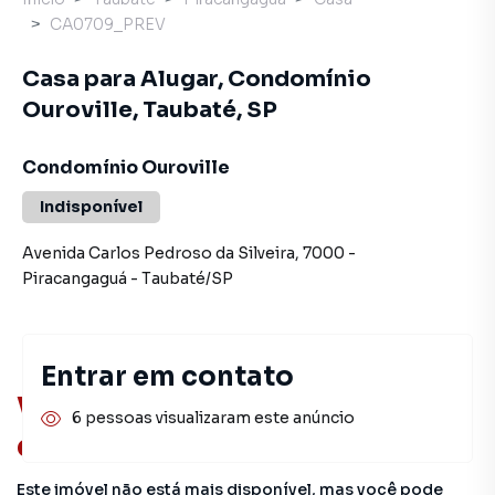
CA0709_PREV
Casa para Alugar, Condomínio
Ouroville, Taubaté, SP
Condomínio Ouroville
Indisponível
Avenida Carlos Pedroso da Silveira
,
7000
-
Piracangaguá
-
Taubaté
/
SP
Entrar em contato
Você pode encontrar novas
6 pessoas visualizaram este anúncio
oportunidades!
Este imóvel não está mais disponível, mas você pode