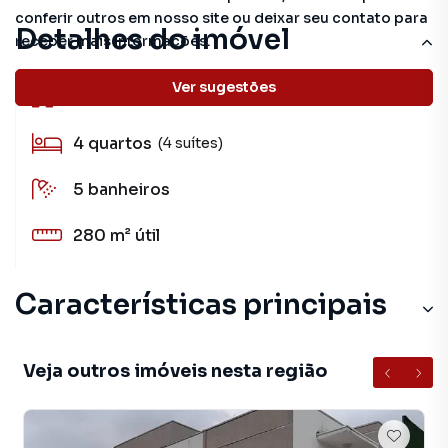
conferir outros em nosso site ou deixar seu contato para
Detalhes do imóvel
receber mais informações.
Ver sugestões
300 m²
total
4
quartos
(4 suítes)
5
banheiros
280 m²
útil
Características principais
Veja outros imóveis nesta região