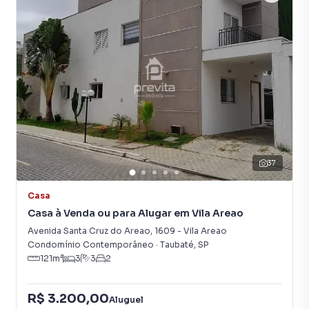
37
Casa
Casa à Venda ou para Alugar em Vila Areao
Avenida Santa Cruz do Areao
,
1609
-
Vila Areao
Condomínio Contemporâneo
·
Taubaté
,
SP
121
m²
3
3
2
R$ 3.200,00
Aluguel