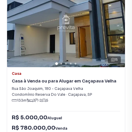
15
Casa
Casa à Venda ou para Alugar em Caçapava Velha
Rua São Joaquim
,
180
-
Caçapava Velha
Condomínio Reserva Do Vale
·
Caçapava
,
SP
133
m²
3
2
5
R$ 5.000,00
Aluguel
R$ 780.000,00
Venda