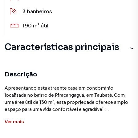
3
banheiros
190 m²
útil
Características principais
Aceita Pet
Piscina
Descrição
Closet
Apresentando esta atraente casa em condomínio
localizada no bairro de Piracangaguá, em Taubaté. Com
Ar-Condicionado
uma área útil de 130 m², esta propriedade oferece amplo
espaço para uma vida confortável e agradável.
Churrasqueira
Ver
mais
A casa conta com 3 quartos, sendo 1 suíte, além de 1 sala,
garantindo conforto e privacidade aos moradores. Os
ambientes internos são generosos e bem distribuídos,